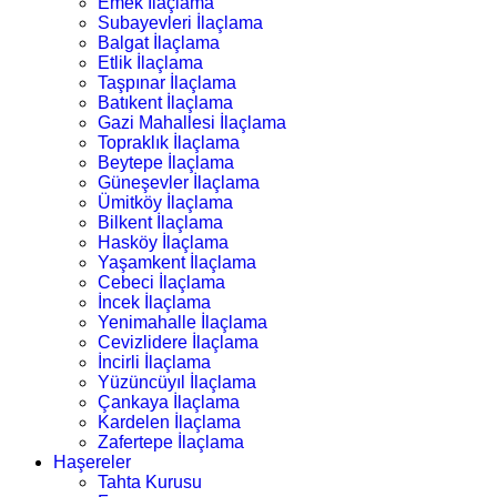
Emek İlaçlama
Subayevleri İlaçlama
Balgat İlaçlama
Etlik İlaçlama
Taşpınar İlaçlama
Batıkent İlaçlama
Gazi Mahallesi İlaçlama
Topraklık İlaçlama
Beytepe İlaçlama
Güneşevler İlaçlama
Ümitköy İlaçlama
Bilkent İlaçlama
Hasköy İlaçlama
Yaşamkent İlaçlama
Cebeci İlaçlama
İncek İlaçlama
Yenimahalle İlaçlama
Cevizlidere İlaçlama
İncirli İlaçlama
Yüzüncüyıl İlaçlama
Çankaya İlaçlama
Kardelen İlaçlama
Zafertepe İlaçlama
Haşereler
Tahta Kurusu