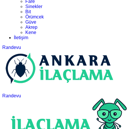
Fare
Sinekler
Bit
Örümcek
Güve
Akrep
Kene
İletişim
Randevu
Randevu