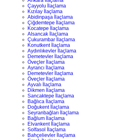
Ankara İlaçlama
Çayyolu İlaçlama
Kızılay İlaçlama
Abidinpaşa İlaçlama
Çiğdemtepe İlaçlama
Kocatepe İlaçlama
Alsancak İlaçlama
Çukurambar İlaçlama
Konutkent İlaçlama
Aydınlıkevler İlaçlama
Demetevler İlaçlama
Öveçler İlaçlama
Ayrancı İlaçlama
Demetevler İlaçlama
Öveçler İlaçlama
Ayvalı İlaçlama
Dikmen İlaçlama
Sancaktepe İlaçlama
Bağlıca İlaçlama
Doğukent İlaçlama
Seyranbağları İlaçlama
Bağlum İlaçlama
Elvankent İlaçlama
Solfasol İlaçlama
Bahçelievler İlaçlama