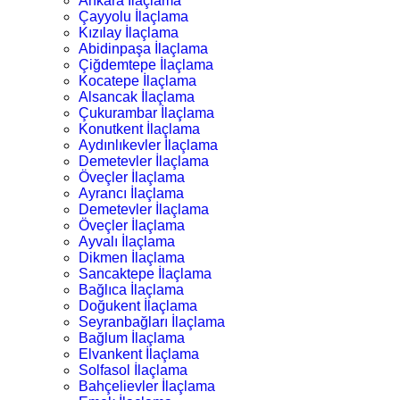
Ankara İlaçlama
Çayyolu İlaçlama
Kızılay İlaçlama
Abidinpaşa İlaçlama
Çiğdemtepe İlaçlama
Kocatepe İlaçlama
Alsancak İlaçlama
Çukurambar İlaçlama
Konutkent İlaçlama
Aydınlıkevler İlaçlama
Demetevler İlaçlama
Öveçler İlaçlama
Ayrancı İlaçlama
Demetevler İlaçlama
Öveçler İlaçlama
Ayvalı İlaçlama
Dikmen İlaçlama
Sancaktepe İlaçlama
Bağlıca İlaçlama
Doğukent İlaçlama
Seyranbağları İlaçlama
Bağlum İlaçlama
Elvankent İlaçlama
Solfasol İlaçlama
Bahçelievler İlaçlama