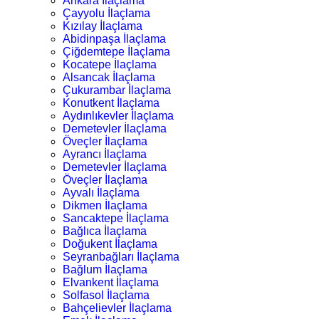
Ankara İlaçlama
Çayyolu İlaçlama
Kızılay İlaçlama
Abidinpaşa İlaçlama
Çiğdemtepe İlaçlama
Kocatepe İlaçlama
Alsancak İlaçlama
Çukurambar İlaçlama
Konutkent İlaçlama
Aydınlıkevler İlaçlama
Demetevler İlaçlama
Öveçler İlaçlama
Ayrancı İlaçlama
Demetevler İlaçlama
Öveçler İlaçlama
Ayvalı İlaçlama
Dikmen İlaçlama
Sancaktepe İlaçlama
Bağlıca İlaçlama
Doğukent İlaçlama
Seyranbağları İlaçlama
Bağlum İlaçlama
Elvankent İlaçlama
Solfasol İlaçlama
Bahçelievler İlaçlama