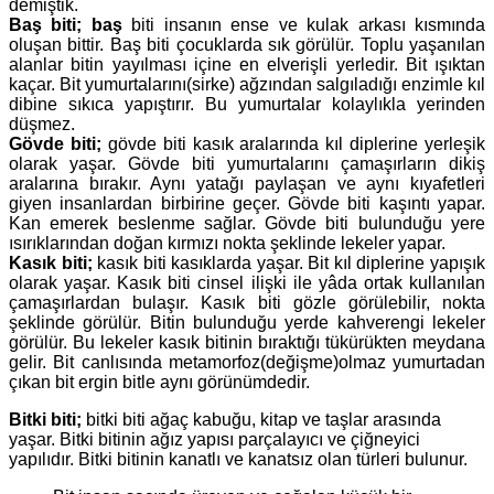
demiştik.
Baş biti; baş
biti insanın ense ve kulak arkası kısmında
oluşan bittir. Baş biti çocuklarda sık görülür. Toplu yaşanılan
alanlar bitin yayılması içine en elverişli yerledir. Bit ışıktan
kaçar. Bit yumurtalarını(sirke) ağzından salgıladığı enzimle kıl
dibine sıkıca yapıştırır. Bu yumurtalar kolaylıkla yerinden
düşmez.
Gövde biti;
gövde biti kasık aralarında kıl diplerine yerleşik
olarak yaşar. Gövde biti yumurtalarını çamaşırların dikiş
aralarına bırakır. Aynı yatağı paylaşan ve aynı kıyafetleri
giyen insanlardan birbirine geçer. Gövde biti kaşıntı yapar.
Kan emerek beslenme sağlar. Gövde biti bulunduğu yere
ısırıklarından doğan kırmızı nokta şeklinde lekeler yapar.
Kasık biti;
kasık biti kasıklarda yaşar. Bit kıl diplerine yapışık
olarak yaşar. Kasık biti cinsel ilişki ile yâda ortak kullanılan
çamaşırlardan bulaşır. Kasık biti gözle görülebilir, nokta
şeklinde görülür. Bitin bulunduğu yerde kahverengi lekeler
görülür. Bu lekeler kasık bitinin bıraktığı tükürükten meydana
gelir. Bit canlısında metamorfoz(değişme)olmaz yumurtadan
çıkan bit ergin bitle aynı görünümdedir.
Bitki biti;
bitki biti ağaç kabuğu, kitap ve taşlar arasında
yaşar. Bitki bitinin ağız yapısı parçalayıcı ve çiğneyici
yapılıdır. Bitki bitinin kanatlı ve kanatsız olan türleri bulunur.