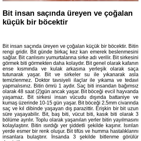
Bit insan saçında üreyen ve çoğalan
küçük bir böcektir
Bit insan saçında üreyen ve çoğalan küçük bir böcektir. Bitin
rengi gridir. Bit günde birkaç kez kan emerek beslenmesini
sağlar. Bit canlısını yumurtalarına sirke adı verilir. Bit sirkesini
görmek biti görmekten daha kolaydır. Bit genel olarak kafanın
ense kısmında ve kulak arkasına yerleşik olarak saça
tutunarak yaşar. Bit ve sirkeler su ile yıkanarak asla
temizlenmez. Doktor tavsiyeli ilaçlar ile yıkama ve tedavi
yapmalısınız. Bitin ömrü 1 aydır. Saç biti insandan bağımsız
olarak 48 saat (2)gün ancak yaşar. Bit böceği evcil hayvanda
yaşamaz. Bit sirkesi insan vücudu dışında battaniye ve
kumaş üzerinde 10-15 gün yaşar. Bit böceği 2.5mm civarında
saç ve kıl dibinde yaşayan dış parazittir. Erişkin bir bit uzun
süre yaşayabilir. Bit, baş biti, vücut biti, kasık biti olarak 3
bölüme ayrılır. Toplu olarak yaşanılan yerler bitin yayılmasını
kolaylaştırır. Bitin ısırdığı yer şiddetli şekilde kaşınır. Isırılan
yerde esmer bir renk oluşur. Bit tifüs ve humma hastalıklarını
insanlara bulaştırır. İnsanda 3 şekilde bitlenme görülür