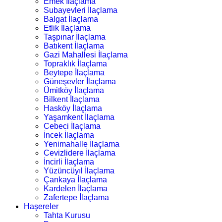
Emek İlaçlama
Subayevleri İlaçlama
Balgat İlaçlama
Etlik İlaçlama
Taşpınar İlaçlama
Batıkent İlaçlama
Gazi Mahallesi İlaçlama
Topraklık İlaçlama
Beytepe İlaçlama
Güneşevler İlaçlama
Ümitköy İlaçlama
Bilkent İlaçlama
Hasköy İlaçlama
Yaşamkent İlaçlama
Cebeci İlaçlama
İncek İlaçlama
Yenimahalle İlaçlama
Cevizlidere İlaçlama
İncirli İlaçlama
Yüzüncüyıl İlaçlama
Çankaya İlaçlama
Kardelen İlaçlama
Zafertepe İlaçlama
Haşereler
Tahta Kurusu