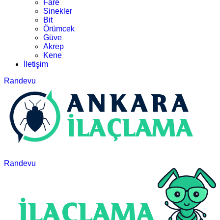
Fare
Sinekler
Bit
Örümcek
Güve
Akrep
Kene
İletişim
Randevu
Randevu