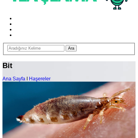
Bit
Ana Sayfa
I
Haşereler