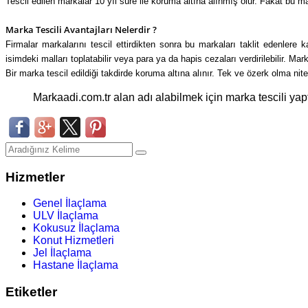
Tescil edilen markalar 10 yıl süre ile koruma altına alınmış olur. Fakat bu mar
Marka Tescili Avantajları Neler
dir ?
Firmalar markalarını tescil ettirdikten sonra bu markaları taklit edenler
isimdeki malları toplatabilir veya para ya da hapis cezaları verdirilebilir. Mark
Bir marka tescil edildiği takdirde koruma altına alınır. Tek ve özerk olma nite
Markaadi.com.tr alan adı alabilmek için marka tescili yapt
Hizmetler
Genel İlaçlama
ULV İlaçlama
Kokusuz İlaçlama
Konut Hizmetleri
Jel İlaçlama
Hastane İlaçlama
Etiketler