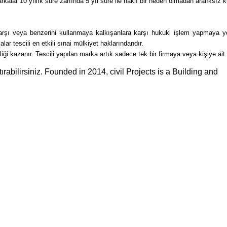
kalar 10 yıllık süre zarfında 5 yıl süre ile haklı bir neden olmadan aralıksız k
e karşı veya benzerini kullanmaya kalkışanlara karşı hukuki işlem yapmaya y
alar tescili en etkili sınai mülkiyet haklarındandır.
liği kazanır. Tescili yapılan marka artık sadece tek bir firmaya veya kişiye ait
ırabilirsiniz. Founded in 2014, civil Projects is a Building and