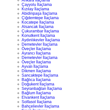
Ankara İlaçlama
Çayyolu İlaçlama
Kızılay İlaçlama
Abidinpaşa İlaçlama
Çiğdemtepe İlaçlama
Kocatepe İlaçlama
Alsancak İlaçlama
Çukurambar İlaçlama
Konutkent İlaçlama
Aydınlıkevler İlaçlama
Demetevler İlaçlama
Öveçler İlaçlama
Ayrancı İlaçlama
Demetevler İlaçlama
Öveçler İlaçlama
Ayvalı İlaçlama
Dikmen İlaçlama
Sancaktepe İlaçlama
Bağlıca İlaçlama
Doğukent İlaçlama
Seyranbağları İlaçlama
Bağlum İlaçlama
Elvankent İlaçlama
Solfasol İlaçlama
Bahçelievler İlaçlama