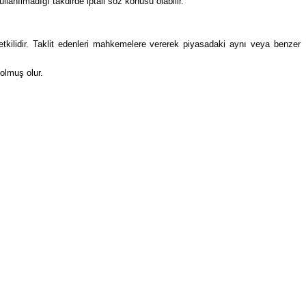
ullanılmadığı takdirde iptali söz konusu olabilir.
etkilidir. Taklit edenleri mahkemelere vererek piyasadaki aynı veya benzer
 olmuş olur.