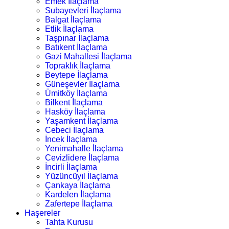
Emek İlaçlama
Subayevleri İlaçlama
Balgat İlaçlama
Etlik İlaçlama
Taşpınar İlaçlama
Batıkent İlaçlama
Gazi Mahallesi İlaçlama
Topraklık İlaçlama
Beytepe İlaçlama
Güneşevler İlaçlama
Ümitköy İlaçlama
Bilkent İlaçlama
Hasköy İlaçlama
Yaşamkent İlaçlama
Cebeci İlaçlama
İncek İlaçlama
Yenimahalle İlaçlama
Cevizlidere İlaçlama
İncirli İlaçlama
Yüzüncüyıl İlaçlama
Çankaya İlaçlama
Kardelen İlaçlama
Zafertepe İlaçlama
Haşereler
Tahta Kurusu