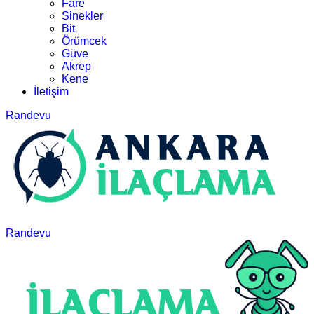
Fare
Sinekler
Bit
Örümcek
Güve
Akrep
Kene
İletişim
Randevu
Randevu