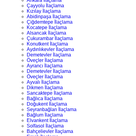
Ankara İlaçlama
Çayyolu İlaçlama
Kızılay İlaçlama
Abidinpaşa İlaçlama
Çiğdemtepe İlaçlama
Kocatepe İlaçlama
Alsancak İlaçlama
Çukurambar İlaçlama
Konutkent İlaçlama
Aydınlıkevler İlaçlama
Demetevler İlaçlama
Öveçler İlaçlama
Ayrancı İlaçlama
Demetevler İlaçlama
Öveçler İlaçlama
Ayvalı İlaçlama
Dikmen İlaçlama
Sancaktepe İlaçlama
Bağlıca İlaçlama
Doğukent İlaçlama
Seyranbağları İlaçlama
Bağlum İlaçlama
Elvankent İlaçlama
Solfasol İlaçlama
Bahçelievler İlaçlama