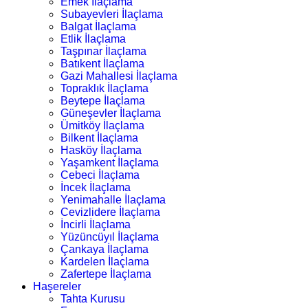
Emek İlaçlama
Subayevleri İlaçlama
Balgat İlaçlama
Etlik İlaçlama
Taşpınar İlaçlama
Batıkent İlaçlama
Gazi Mahallesi İlaçlama
Topraklık İlaçlama
Beytepe İlaçlama
Güneşevler İlaçlama
Ümitköy İlaçlama
Bilkent İlaçlama
Hasköy İlaçlama
Yaşamkent İlaçlama
Cebeci İlaçlama
İncek İlaçlama
Yenimahalle İlaçlama
Cevizlidere İlaçlama
İncirli İlaçlama
Yüzüncüyıl İlaçlama
Çankaya İlaçlama
Kardelen İlaçlama
Zafertepe İlaçlama
Haşereler
Tahta Kurusu